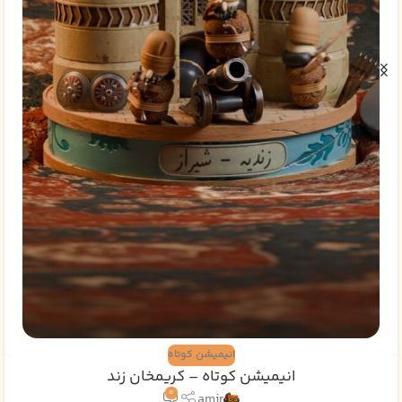
انیمیشن کوتاه
انیمیشن کوتاه – کریمخان زند
0
amir