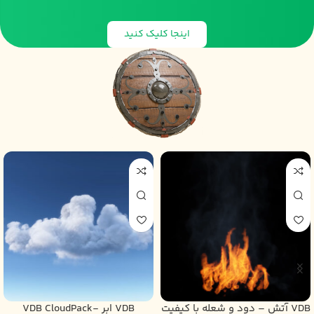
اینجا کلیک کنید
VDB آتش – دود و شعله با کیفیت
VDB ابر -VDB CloudPack