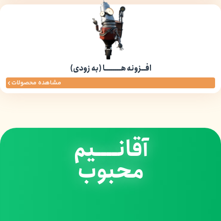
افــزونه هــــــــا (به زودی)
مشاهده محصولات
آقانــــیم
محبوب