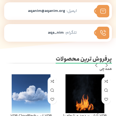
ایمیل:
aqanim@aqanim.org
تلگرام:
aqa_nim
پرفروش ترین محصولات
همه چی
VDB آتش – دود و شعله با
VDB ابر -VDB CloudPack